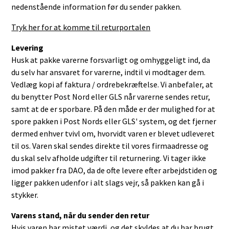
nedenstående information før du sender pakken.
Tryk her for at komme til returportalen
Levering
Husk at pakke varerne forsvarligt og omhyggeligt ind, da
du selv har ansvaret for varerne, indtil vi modtager dem.
Vedlæg kopi af faktura / ordrebekræftelse. Vi anbefaler, at
du benytter Post Nord eller GLS når varerne sendes retur,
samt at de er sporbare. På den måde er der mulighed for at
spore pakken i Post Nords eller GLS' system, og det fjerner
dermed enhver tvivl om, hvorvidt varen er blevet udleveret
til os. Varen skal sendes direkte til vores firmaadresse og
du skal selv afholde udgifter til returnering. Vi tager ikke
imod pakker fra DAO, da de ofte levere efter arbejdstiden og
ligger pakken udenfor i alt slags vejr, så pakken kan gå i
stykker.
Varens stand, når du sender den retur
Hvis varen har mistet værdi, og det skyldes at du har brugt