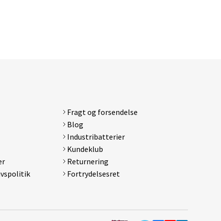
Fragt og forsendelse
d
Blog
Galaxy
Industribatterier
Kundeklub
er
Returnering
ivspolitik
Fortrydelsesret