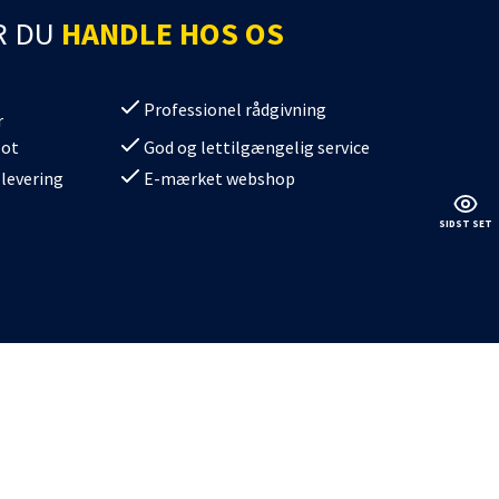
batterier
kdåse
R DU
HANDLE HOS OS
batterier Gel
Professionel rådgivning
r
lot
God og lettilgængelig service
 levering
E-mærket webshop
SIDST SET
erier
/SV08
/SV11
/SV10
0/SV12