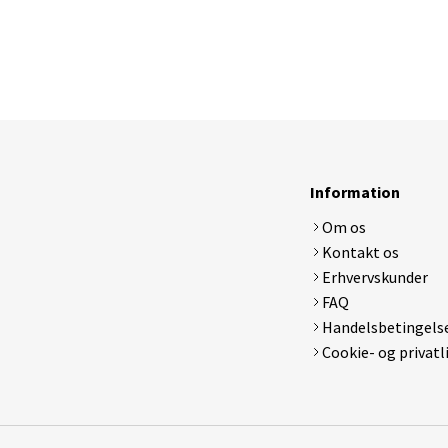
Electrolux ergorapido
Lenovo
LG
Medion
MSI
Samsung
Sony
Toshiba
Information
Om os
DJI
Apple Watch Serie 1
Apple Ipa
Kontakt os
Hubsan x4
Apple Watch Serie 2
Samsung 
Erhvervskunder
Tamiya rc biler
Apple Watch Serie 3 GPS
Syma x5 drone
Apple Watch Serie 4
FAQ
Walkera Dragonfly
Samsung Gear
Handelsbetingels
Cookie- og privatl