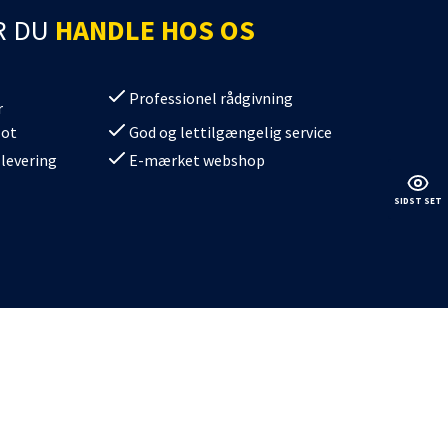
batterier
kdåse
R DU
HANDLE HOS OS
batterier Gel
Professionel rådgivning
r
lot
God og lettilgængelig service
 levering
E-mærket webshop
SIDST SET
erier
/SV08
/SV11
/SV10
0/SV12