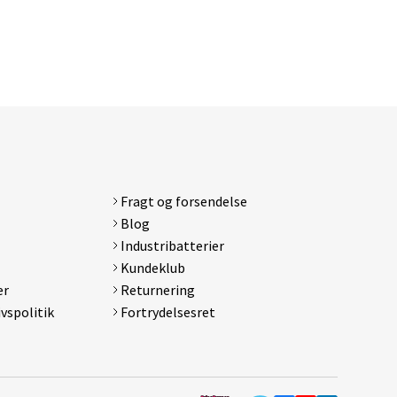
Fragt og forsendelse
d
Blog
Galaxy
Industribatterier
Kundeklub
er
Returnering
ivspolitik
Fortrydelsesret