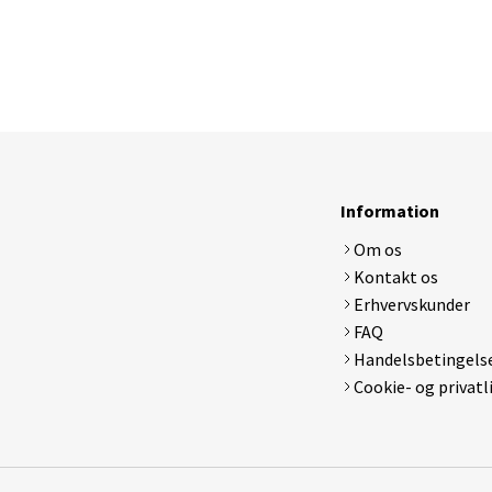
Electrolux ergorapido
Lenovo
LG
Medion
MSI
Samsung
Sony
Toshiba
Information
Om os
DJI
Apple Watch Serie 1
Apple Ipa
Kontakt os
Hubsan x4
Apple Watch Serie 2
Samsung 
Erhvervskunder
Tamiya rc biler
Apple Watch Serie 3 GPS
Syma x5 drone
Apple Watch Serie 4
FAQ
Walkera Dragonfly
Samsung Gear
Handelsbetingels
Cookie- og privatl