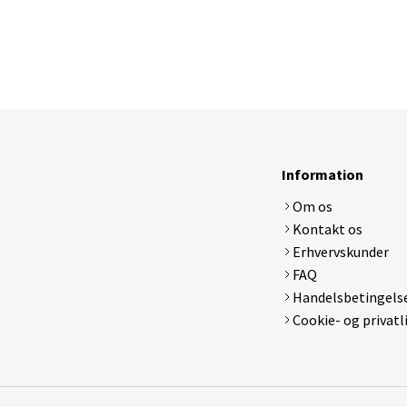
Electrolux ergorapido
Lenovo
LG
Medion
MSI
Samsung
Sony
Toshiba
Information
Om os
DJI
Apple Watch Serie 1
Apple Ipa
Kontakt os
Hubsan x4
Apple Watch Serie 2
Samsung 
Erhvervskunder
Tamiya rc biler
Apple Watch Serie 3 GPS
Syma x5 drone
Apple Watch Serie 4
FAQ
Walkera Dragonfly
Samsung Gear
Handelsbetingels
Cookie- og privatl