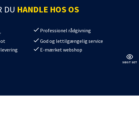
batterier
kdåse
R DU
HANDLE HOS OS
batterier Gel
Professionel rådgivning
r
lot
God og lettilgængelig service
 levering
E-mærket webshop
SIDST SET
erier
/SV08
/SV11
/SV10
0/SV12