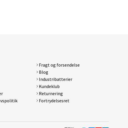
Fragt og forsendelse
d
Blog
Galaxy
Industribatterier
Kundeklub
er
Returnering
ivspolitik
Fortrydelsesret