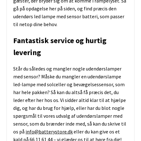
gæster, der bryder sig om at komme i rampelyset. Så
gå på opdagelse her på siden, og find præcis den
udendørs led lampe med sensor batteri, som passer
til netop dine behov.
Fantastisk service og hurtig
levering
Står du således og mangler nogle udendørslamper
med sensor? Måske du mangler en udendørslampe
led-lampe med solceller og bevægelsessensor, som
har hele pakken? Så kan du altså få præcis det, du
leder efter her hos os. Vi sidder altid klar til at hjælpe
dig, og har du brug for hjælp, eller har du blot nogle
spørgsmål til vores udvalg af udendørslamper med
sensor, som du brænder inde med, så kan du skrive til
os på
info@batterystore.dk
eller du kan give os et
kald på 66 11 61 44 – vi glæder os til at høre fra dig!