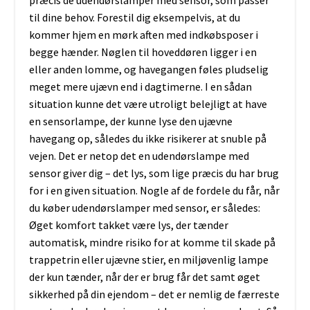
præcis de udendørslamper med sensor, som passer
til dine behov. Forestil dig eksempelvis, at du
kommer hjem en mørk aften med indkøbsposer i
begge hænder. Nøglen til hoveddøren ligger i en
eller anden lomme, og havegangen føles pludselig
meget mere ujævn end i dagtimerne. I en sådan
situation kunne det være utroligt belejligt at have
en sensorlampe, der kunne lyse den ujævne
havegang op, således du ikke risikerer at snuble på
vejen. Det er netop det en udendørslampe med
sensor giver dig – det lys, som lige præcis du har brug
for i en given situation. Nogle af de fordele du får, når
du køber udendørslamper med sensor, er således:
Øget komfort takket være lys, der tænder
automatisk, mindre risiko for at komme til skade på
trappetrin eller ujævne stier, en miljøvenlig lampe
der kun tænder, når der er brug får det samt øget
sikkerhed på din ejendom – det er nemlig de færreste