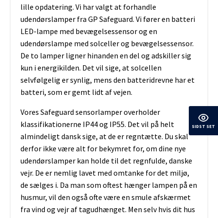
lille opdatering. Vi har valgt at forhandle
udendørslamper fra GP Safeguard. Vi fører en batteri
LED-lampe med bevægelsessensor og en
udendørslampe med solceller og bevægelsessensor.
De to lamper ligner hinanden en del og adskiller sig
kun i energikilden. Det vil sige, at solcellen
selvfølgelig er synlig, mens den batteridrevne har et
batteri, som er gemt lidt af vejen.
Vores Safeguard sensorlamper overholder
klassifikationerne IP44 og IP55. Det vil på helt
SIDST SET
almindeligt dansk sige, at de er regntætte. Du skal
derfor ikke være alt for bekymret for, om dine nye
udendørslamper kan holde til det regnfulde, danske
vejr. De er nemlig lavet med omtanke for det miljø,
de sælges i. Da man som oftest hænger lampen på en
husmur, vil den også ofte være en smule afskærmet
fra vind og vejr af tagudhænget. Men selv hvis dit hus