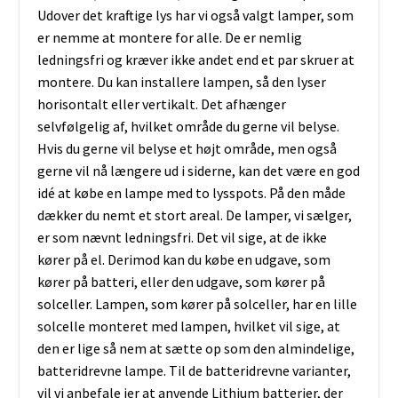
Udover det kraftige lys har vi også valgt lamper, som
er nemme at montere for alle. De er nemlig
ledningsfri og kræver ikke andet end et par skruer at
montere. Du kan installere lampen, så den lyser
horisontalt eller vertikalt. Det afhænger
selvfølgelig af, hvilket område du gerne vil belyse.
Hvis du gerne vil belyse et højt område, men også
gerne vil nå længere ud i siderne, kan det være en god
idé at købe en lampe med to lysspots. På den måde
dækker du nemt et stort areal. De lamper, vi sælger,
er som nævnt ledningsfri. Det vil sige, at de ikke
kører på el. Derimod kan du købe en udgave, som
kører på batteri, eller den udgave, som kører på
solceller. Lampen, som kører på solceller, har en lille
solcelle monteret med lampen, hvilket vil sige, at
den er lige så nem at sætte op som den almindelige,
batteridrevne lampe. Til de batteridrevne varianter,
vil vi anbefale jer at anvende
Lithium batterier
, der