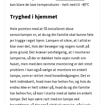
kan klare de lave temperaturer - helt ned til -40°C
Tryghed i hjemmet
Hele pointen med at få installeret disse
sensorlamper er, at du og din familie skal kunne føle
jer trygge i eget hjem. Lampen vil sikre, at I altid er
klar over det, hvis der bevæger sig nogen rundt på
jeres grund. Det kræver selvfølgelig, at I monterer
lamperne, så der er dækket hele vejen rundt om
huset, men med den nemme montering er det intet
problem. I kan også vælge at montere en enkelt
lampe, som er rettet mod hovedindgangen. Det er
helt individuelt, hvad man har behov for, og hvis du
endnu ikke er helt sikker på, hvad du og din familie
har behov for, så kan I starte med at købe en enkelt
lampe. Det kan være rart med en lampe ved
hoveddøren, så der også altid vil være lys, når I selv