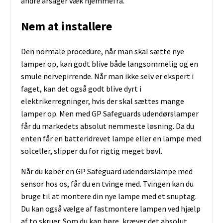
andre årsager væk hjemmefra.
Nem at installere
Den normale procedure, når man skal sætte nye
lamper op, kan godt blive både langsommelig og en
smule nervepirrende. Når man ikke selv er ekspert i
faget, kan det også godt blive dyrt i
elektrikerregninger, hvis der skal sættes mange
lamper op. Men med GP Safeguards udendørslamper
får du markedets absolut nemmeste løsning. Da du
enten får en batteridrevet lampe eller en lampe med
solceller, slipper du for rigtig meget bøvl.
Når du køber en GP Safeguard udendørslampe med
sensor hos os, får du en tvinge med. Tvingen kan du
bruge til at montere din nye lampe med et snuptag.
Du kan også vælge af fastmontere lampen ved hjælp
af to skruer. Som du kan høre, kræver det absolut