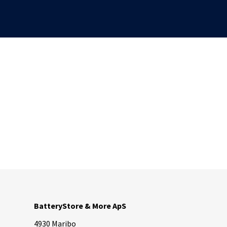
Samsung
Metabo
Sony
Milwaukee
V-Mount
Panasonic
Batterigreb
Ryobi
Würth
Gardena
Worx
Batterier Robotplæneklippere
Apple
Harman Kardon
Google
JBL
HTC
JBL Xtreme
Batterier Doro
JBL Flip
Huawei
Sennheiser
LG
Motorola
Nokia
BatteryStore & More ApS
Samsung
Siemens
4930 Maribo