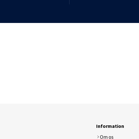
Electrolux ergorapido
Lenovo
LG
Medion
MSI
Samsung
Sony
Toshiba
DJI
Apple Watch Serie 1
Apple Ipa
Hubsan x4
Apple Watch Serie 2
Samsung 
Tamiya rc biler
Apple Watch Serie 3 GPS
Syma x5 drone
Apple Watch Serie 4
Walkera Dragonfly
Samsung Gear
Information
Om os