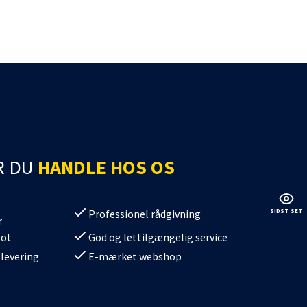
batterier
kdåse
batterier Gel
R DU
HANDLE HOS OS
Professionel rådgivning
SIDST SET
r
erier
lot
God og lettilgængelig service
/SV08
 levering
E-mærket webshop
/SV11
/SV10
0/SV12