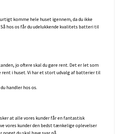
batterier
kdåse
batterier Gel
 hurtigt komme hele huset igennem, da du ikke
Så hos os får du udelukkende kvalitets batteri til
standen, jo oftere skal du gøre rent. Det er let som
rent i huset. Vi har et stort udvalg af batterier til
 du handler hos os.
erier
/SV08
/SV11
sker at alle vores kunder får en fantastisk
/SV10
give vores kunder den bedst tænkelige oplevelser
0/SV12
ar noget du skal have svar på.