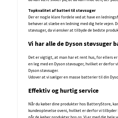
AAAA batterier
CR2025
Lille lommelygte
Topkvalitet af batteri til støvsuger
N / LR1 batterier
CR2032
Tyverisikret taske
Sikkerhedsudstyr til bolig
23A batterier
CR2330
Der er nogle klare fordele ved at have en ledning
Sikkerhedsudstyr til bil
4,5 volt batterier
CR2430
behøver at slæbe en ledning med dig hele vejen. De
Sikkerhedsudstyr til campingv
6 volt batterier
CR2450
støvsuger, da vi ønsker at tilbyde de bedste produk
Sikkerhedsudstyr til båd
12 volt batterier
CR2477
Sikkerhedsudstyr til virksomhe
CR3032
Vi har alle de Dyson støvsuger 
LR44
LR41
LR1130
Det er vigtigt, at man har et rent hus, for ellers e
Micro USB kabel
Rejseadapter
Batterier Ure
en leg med en Dyson støvsuger, hvilket er derfor vi s
USB C kabel
Se alle knapceller
Dyson støvsuger.
Apple lightning
Udover at vi sælger en masse batterier til din Dys
Forlængerledning
Batterier til Arlo-kamera
AEG
Effektiv og hurtig service
Canon
Black & Decker
Fujifilm
Bosch
GoPro
Dewalt
Når du køber dine produkter hos BatteryStore, kan 
Nikon
Hilti
kundeoplevelse oveni, hvilket er derfor vi tilbyde
Olympus
Hitachi
når de køber produkter hos os. Vi er med dig hele v
Panasonic
Makita