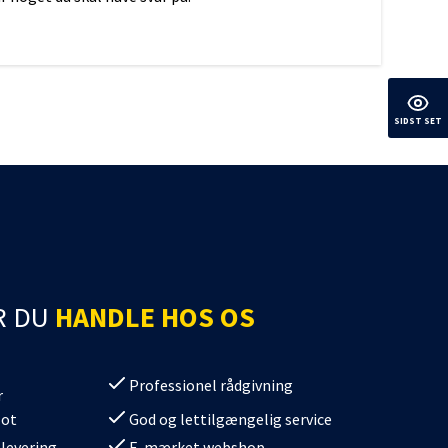
SIDST SET
d
Galaxy
R DU
HANDLE HOS OS
Professionel rådgivning
r
lot
God og lettilgængelig service
 levering
E-mærket webshop