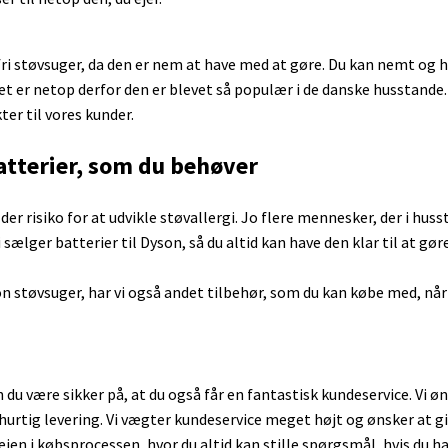
Batteri tester
Nikon
CR123A
Arbejdslygter
Fujitsu
6 volts bly
Smart sti
18650 batteri
Olympus
CR2
IBM
12 volt bly
Smart tryk
Panasonic
2CR5
Samsung
Bilbatteri
Solpanel
sfri støvsuger, da den er nem at have med at gøre. Du kan nemt og
Samsung
CR-P2
Sony
ZigBee
t er netop derfor den er blevet så populær i de danske husstande. 
ogn
Sony
Batterier Foto
Acer
ter til vores kunder.
HP
der
Lenovo
batterier, som du behøver
Microsoft Surface
r der risiko for at udvikle støvallergi. Jo flere mennesker, der i hus
ælger batterier til Dyson, så du altid kan have den klar til at gøre 
on støvsuger, har vi også andet tilbehør, som du kan købe med, når
Acer
Bosch støvsuger batteri
Dyson batt
Apple
iRobot
Dyson V6
Asus
iRobot Braava
Dyson V7
Dell
du være sikker på, at du også får en fantastisk kundeservice. Vi øn
Batterier Roomba
Dyson V8
Fujitsu
r hurtig levering. Vi vægter kundeservice meget højt og ønsker at 
Ecovacs Deebot
Dyson V1
HP
ejen i købsprocessen, hvor du altid kan stille spørgsmål, hvis du h
Roborock
IBM