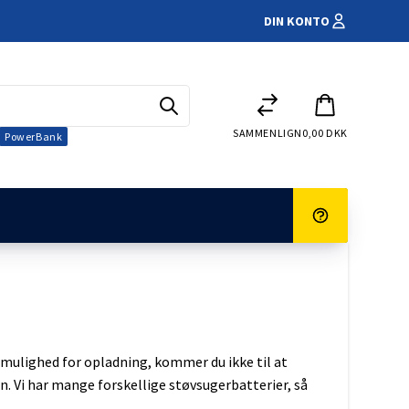
DIN KONTO
SAMMENLIGN
0,00 DKK
PowerBank
Elscooter
ingskamera
tur og reklamation
Handelsbetingelser
Kørestole
en mulighed for opladning, kommer du ikke til at
Både
rmer
n. Vi har mange forskellige støvsugerbatterier, så
 Campingvogn
klokke
GM-blybatterier
er