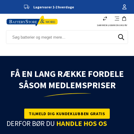
 1-2 hverdage
Kundeservice - 66 1
SAMMENLIGN
MENU
KURV
FÅ EN LANG RÆKKE FORDELE
SÅSOM MEDLEMSPRISER
TILMELD DIG KUNDEKLUBBEN GRATIS
DERFOR BØR DU
HANDLE HOS OS