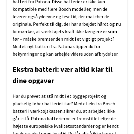
batteri fra Patona. Disse batterier er ikke kun
kompatible med flere Bosch modeller, men de
leverer også ydeevne og levetid, der matcher de
originale. Perfekt til dig, der har arbejdet hårdt og nu
bemærker, at værktøjets kraft ikke længere er som
før – måske bremser den midt i et vigtigt projekt?
Med et nyt batteri fra Patona slipper du for
bekymringer og kan arbejde videre uden afbrydelser.
Ekstra batteri: vær altid klar til
dine opgaver
Har du prøvet at stå midt i et byggeprojekt og
pludselig løber batteriet tør? Med et ekstra Bosch
batteri i værktøjskassen sikrer du, at arbejdet ikke
går i stå. Patona batterierne er fremstillet efter de
højeste europæiske kvalitetsstandarder og er kendt
for deres ekstreme levetid. Du får altså ikke bare et