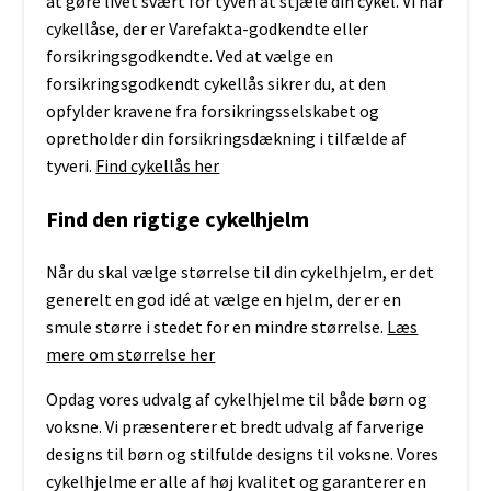
at gøre livet svært for tyven at stjæle din cykel. Vi har
cykellåse, der er Varefakta-godkendte eller
forsikringsgodkendte. Ved at vælge en
forsikringsgodkendt cykellås sikrer du, at den
opfylder kravene fra forsikringsselskabet og
opretholder din forsikringsdækning i tilfælde af
tyveri.
Find cykellås her
Find den rigtige cykelhjelm
Når du skal vælge størrelse til din cykelhjelm, er det
generelt en god idé at vælge en hjelm, der er en
smule større i stedet for en mindre størrelse.
Læs
mere om størrelse her
Opdag vores udvalg af cykelhjelme til både børn og
voksne. Vi præsenterer et bredt udvalg af farverige
designs til børn og stilfulde designs til voksne. Vores
cykelhjelme er alle af høj kvalitet og garanterer en