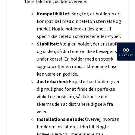
flere faktorer, du bør overveje:
Kompatibilitet:
Sørg for, at holderen er
kompatibel med din telefon størrelse og
model. Nogle holdere er designet til
specifikke telefon størrelser eller -typer.
Stabilitet:
Vælg en holder, der er stabil
og sikker, så din telefon ikke bevæger sig
SIDST SET
under kørsel. En holder med en stærk
sugekop eller en robust klæbende base
kan være en god idé.
Justerbarhed:
En justerbar holder giver
dig mulighed for at finde den perfekte
vinkel og position, så du kan se din
skærm uden at distrahere dig selv fra
vejen.
Installationsmetode:
Overvej, hvordan
holderen installeres i din bil. Nogle
kræver værktøj, mens andre kan