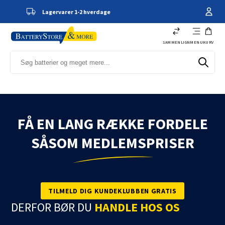
2 hverdage
Kundeservice - 66 11 61
SAMMENLIGN
MENU
KURV
FÅ EN LANG RÆKKE FORDELE
SÅSOM MEDLEMSPRISER
TILMELD DIG KUNDEKLUBBEN GRATIS
DERFOR BØR DU
HANDLE HOS OS