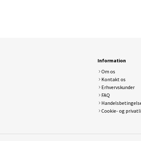
Electrolux ergorapido
Lenovo
LG
Medion
MSI
Samsung
Sony
Toshiba
Information
Om os
DJI
Apple Watch Serie 1
Apple Ipa
Kontakt os
Hubsan x4
Apple Watch Serie 2
Samsung 
Erhvervskunder
Tamiya rc biler
Apple Watch Serie 3 GPS
Syma x5 drone
Apple Watch Serie 4
FAQ
Walkera Dragonfly
Samsung Gear
Handelsbetingels
Cookie- og privatl