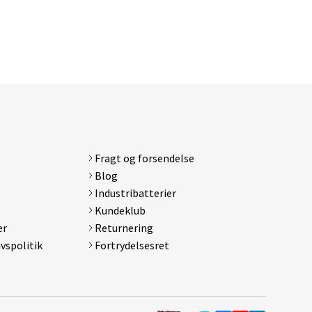
Fragt og forsendelse
d
Blog
Galaxy
Industribatterier
Kundeklub
er
Returnering
ivspolitik
Fortrydelsesret