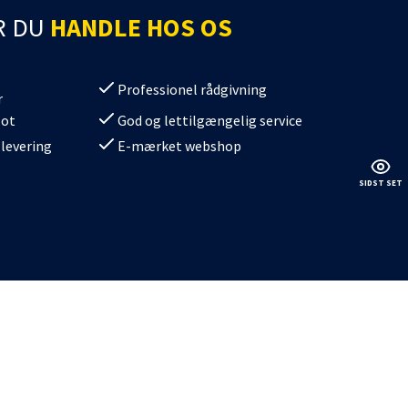
batterier
kdåse
R DU
HANDLE HOS OS
batterier Gel
Professionel rådgivning
r
lot
God og lettilgængelig service
 levering
E-mærket webshop
SIDST SET
erier
/SV08
/SV11
/SV10
0/SV12