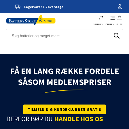
2 hverdage
Kundeservice - 66 11 61
SAMMENLIGN
MENU
KURV
FÅ EN LANG RÆKKE FORDELE
SÅSOM MEDLEMSPRISER
TILMELD DIG KUNDEKLUBBEN GRATIS
DERFOR BØR DU
HANDLE HOS OS