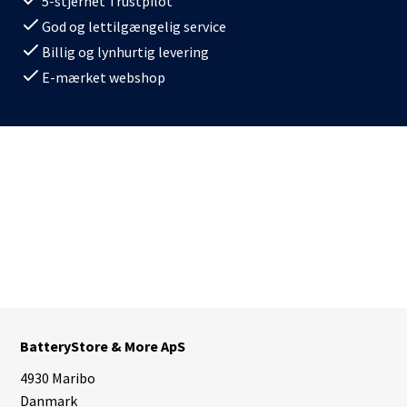
5-stjernet Trustpilot
God og lettilgængelig service
Billig og lynhurtig levering
E-mærket webshop
BatteryStore & More ApS
4930 Maribo
Danmark