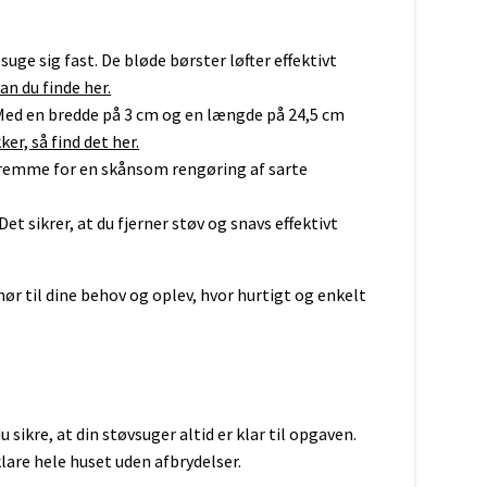
batterier
kdåse
batterier Gel
suge sig fast. De bløde børster løfter effektivt
n du finde her.
. Med en bredde på 3 cm og en længde på 24,5 cm
er, så find det her.
 fremme for en skånsom rengøring af sarte
t sikrer, at du fjerner støv og snavs effektivt
r til dine behov og oplev, hvor hurtigt og enkelt
erier
/SV08
/SV11
sikre, at din støvsuger altid er klar til opgaven.
/SV10
klare hele huset uden afbrydelser.
0/SV12