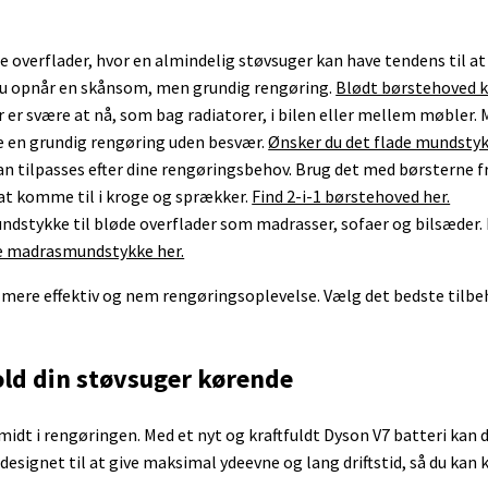
Batteri tester
Nikon
CR123A
Arbejdslygter
Fujitsu
6 volts bly
Smart sti
18650 batteri
Olympus
CR2
IBM
12 volt bly
Smart tryk
te overflader, hvor en almindelig støvsuger kan have tendens til at 
Panasonic
2CR5
Samsung
Bilbatteri
Solpanel
å du opnår en skånsom, men grundig rengøring.
Blødt børstehoved ka
Samsung
CR-P2
Sony
ZigBee
ogn
Sony
er er svære at nå, som bag radiatorer, i bilen eller mellem møbler
Batterier Foto
Acer
HP
re en grundig rengøring uden besvær.
Ønsker du det flade mundstykk
der
Lenovo
kan tilpasses efter dine rengøringsbehov. Brug det med børsterne
Microsoft Surface
 at komme til i kroge og sprækker.
Find 2-i-1 børstehoved her.
dstykke til bløde overflader som madrasser, sofaer og bilsæder. De
e madrasmundstykke her.
mere effektiv og nem rengøringsoplevelse. Vælg det bedste tilbehø
Acer
Bosch støvsuger batteri
Dyson batt
Apple
old din støvsuger kørende
iRobot
Dyson V6
Asus
iRobot Braava
Dyson V7
Dell
idt i rengøringen. Med et nyt og kraftfuldt Dyson V7 batteri kan du 
Batterier Roomba
Dyson V8
Fujitsu
designet til at give maksimal ydeevne og lang driftstid, så du kan 
Ecovacs Deebot
Dyson V1
HP
Roborock
IBM