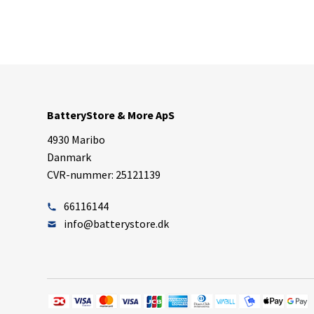
BatteryStore & More ApS
4930 Maribo
Danmark
CVR-nummer: 25121139
66116144
info@batterystore.dk