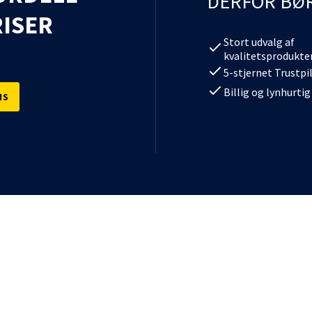
DERFOR BØ
ISER
Stort udvalg af
kvalitetsprodukte
5-stjernet Trustpi
Billig og lynhurtig
IS