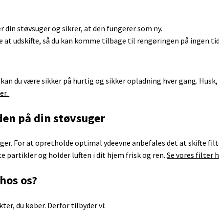
Electrolux ergorapido
Lenovo
LG
r din støvsuger og sikrer, at den fungerer som ny.
Medion
at udskifte, så du kan komme tilbage til rengøringen på ingen tid
MSI
Samsung
Sony
Toshiba
n du være sikker på hurtig og sikker opladning hver gang. Husk, e
er.
DJI
Apple Watch Serie 1
Apple Ipa
iden på din støvsuger
Hubsan x4
Apple Watch Serie 2
Samsung 
Tamiya rc biler
Apple Watch Serie 3 GPS
uger. For at opretholde optimal ydeevne anbefales det at skifte fi
Syma x5 drone
Apple Watch Serie 4
te partikler og holder luften i dit hjem frisk og ren.
Se vores filter h
Walkera Dragonfly
Samsung Gear
hos os?
kter, du køber. Derfor tilbyder vi: