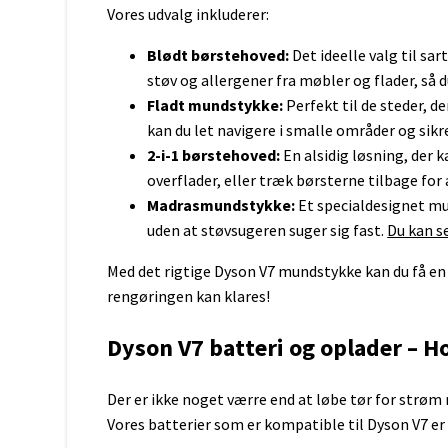
Vores udvalg inkluderer:
AAAA batterier
CR2025
Lille lommelygte
N / LR1 batterier
CR2032
Tyverisikret taske
Sikkerhedsudstyr til bolig
Blødt børstehoved:
Det ideelle valg til sar
23A batterier
CR2330
Sikkerhedsudstyr til bil
støv og allergener fra møbler og flader, s
4,5 volt batterier
CR2430
Sikkerhedsudstyr til campingv
Fladt mundstykke:
Perfekt til de steder, d
6 volt batterier
CR2450
Sikkerhedsudstyr til båd
12 volt batterier
CR2477
kan du let navigere i smalle områder og sik
Sikkerhedsudstyr til virksomhe
CR3032
2-i-1 børstehoved:
En alsidig løsning, der 
LR44
overflader, eller træk børsterne tilbage for
LR41
Madrasmundstykke:
Et specialdesignet mun
LR1130
Micro USB kabel
Rejseadapter
uden at støvsugeren suger sig fast.
Du kan s
Batterier Ure
USB C kabel
Se alle knapceller
Med det rigtige Dyson V7 mundstykke kan du få en 
Apple lightning
Forlængerledning
rengøringen kan klares!
Batterier til Arlo-kamera
AEG
Canon
Black & Decker
Dyson V7 batteri og oplader – H
Fujifilm
Bosch
GoPro
Dewalt
Der er ikke noget værre end at løbe tør for strøm m
Nikon
Hilti
Vores batterier som er kompatible til Dyson V7 er 
Olympus
Hitachi
Panasonic
Makita