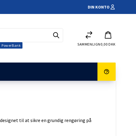
DIN KONTO
SAMMENLIGN
0,00 DKK
PowerBank
Elscooter
ingskamera
tur og reklamation
Handelsbetingelser
Kørestole
esignet til at sikre en grundig rengøring på
Både
rmer
 Campingvogn
klokke
GM-blybatterier
er