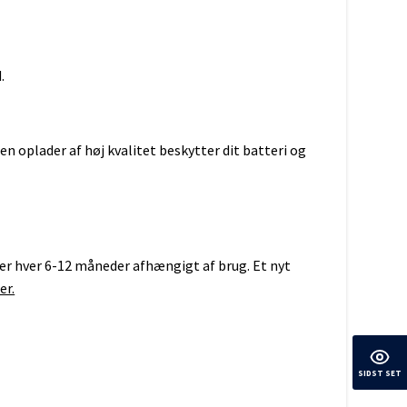
.
n oplader af høj kvalitet beskytter dit batteri og
d
Galaxy
lter hver 6-12 måneder afhængigt af brug. Et nyt
er.
SIDST SET