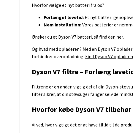
Hvorfor vælge et nyt batteri fra os?
Samsung
Metabo
Sony
Milwaukee
Forlænget levetid:
Et nyt batteri genoplive
V-Mount
Panasonic
Nem installation:
Vores batterier er nemme 
Batterigreb
Ryobi
Würth
Ønsker du et Dyson V7 batteri, så find den her.
Gardena
Worx
Og hvad med opladeren? Med en Dyson V7 oplader ka
Batterier Robotplæneklippere
forhindrer overopladning.
Find Dyson V7 oplader h
Apple
Harman Kardon
Dyson V7 filtre – Forlæng levet
Google
JBL
HTC
JBL Xtreme
Filtrene er en anden vigtig del af din Dyson-støvs
Batterier Doro
JBL Flip
filter sikrer, at din støvsuger fanger selv de minds
Huawei
Sennheiser
LG
Hvorfor købe Dyson V7 tilbehør 
Motorola
Nokia
Samsung
Vi ved, hvor vigtigt det er at have tillid til de produ
Siemens