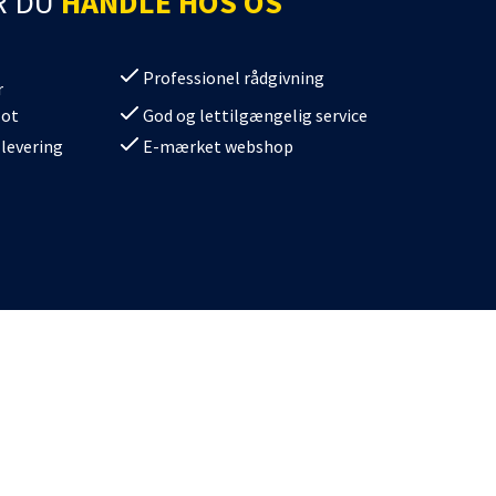
R DU
HANDLE HOS OS
Professionel rådgivning
r
lot
God og lettilgængelig service
 levering
E-mærket webshop