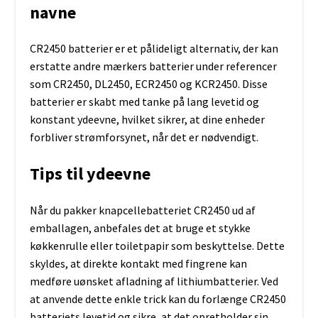
navne
CR2450 batterier er et pålideligt alternativ, der kan
erstatte andre mærkers batterier under referencer
som CR2450, DL2450, ECR2450 og KCR2450. Disse
batterier er skabt med tanke på lang levetid og
konstant ydeevne, hvilket sikrer, at dine enheder
forbliver strømforsynet, når det er nødvendigt.
Tips til ydeevne
Når du pakker knapcellebatteriet CR2450 ud af
emballagen, anbefales det at bruge et stykke
køkkenrulle eller toiletpapir som beskyttelse. Dette
skyldes, at direkte kontakt med fingrene kan
medføre uønsket afladning af lithiumbatterier. Ved
at anvende dette enkle trick kan du forlænge CR2450
batteriets levetid og sikre, at det opretholder sin