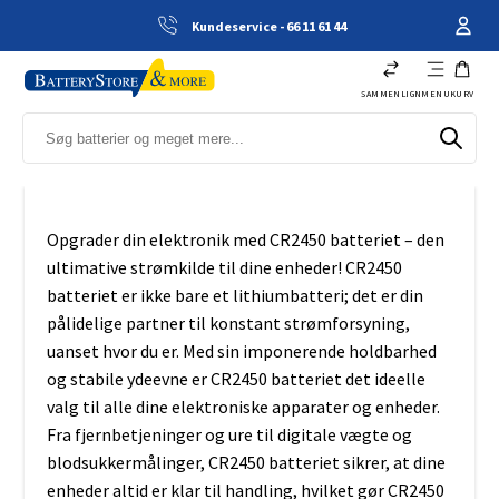
Kundeservice - 66 11 61 44
SAMMENLIGN
MENU
KURV
Opgrader din elektronik med CR2450 batteriet – den
ultimative strømkilde til dine enheder! CR2450
batteriet er ikke bare et lithiumbatteri; det er din
pålidelige partner til konstant strømforsyning,
uanset hvor du er. Med sin imponerende holdbarhed
og stabile ydeevne er CR2450 batteriet det ideelle
valg til alle dine elektroniske apparater og enheder.
Fra fjernbetjeninger og ure til digitale vægte og
blodsukkermålinger, CR2450 batteriet sikrer, at dine
enheder altid er klar til handling, hvilket gør CR2450