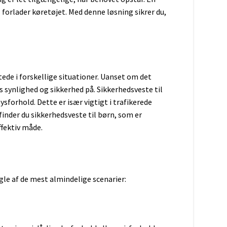
batterier
kdåse
I forlader køretøjet. Med denne løsning sikrer du,
batterier Gel
ttede i forskellige situationer. Uanset om det
ns synlighed og sikkerhed på. Sikkerhedsveste til
ysforhold. Dette er især vigtigt i trafikerede
inder du sikkerhedsveste til børn, som er
ffektiv måde.
erier
gle af de mest almindelige scenarier:
/SV08
/SV11
/SV10
0/SV12