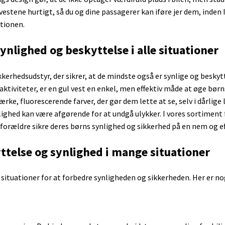
Batteri tester
Nikon
CR123A
Arbejdslygter
Fujitsu
6 volts bly
Smart sti
vestene hurtigt, så du og dine passagerer kan iføre jer dem, inden 
18650 batteri
Olympus
CR2
IBM
12 volt bly
Smart tryk
ationen.
Panasonic
2CR5
Samsung
Bilbatteri
Solpanel
Samsung
CR-P2
Sony
ZigBee
ynlighed og beskyttelse i alle situationer
ogn
Sony
Batterier Foto
Acer
HP
der
Lenovo
ikkerhedsudstyr, der sikrer, at de mindste også er synlige og besky
Microsoft Surface
 aktiviteter, er en gul vest en enkel, men effektiv måde at øge bør
rke, fluorescerende farver, der gør dem lette at se, selv i dårlige l
ghed kan være afgørende for at undgå ulykker. I vores sortiment f
 forældre sikre deres børns synlighed og sikkerhed på en nem og e
yttelse og synlighed i mange situationer
Acer
Bosch støvsuger batteri
Dyson batt
Apple
 situationer for at forbedre synligheden og sikkerheden. Her er no
iRobot
Dyson V6
Asus
iRobot Braava
Dyson V7
Dell
Batterier Roomba
Dyson V8
Fujitsu
Ecovacs Deebot
Dyson V1
HP
Roborock
IBM