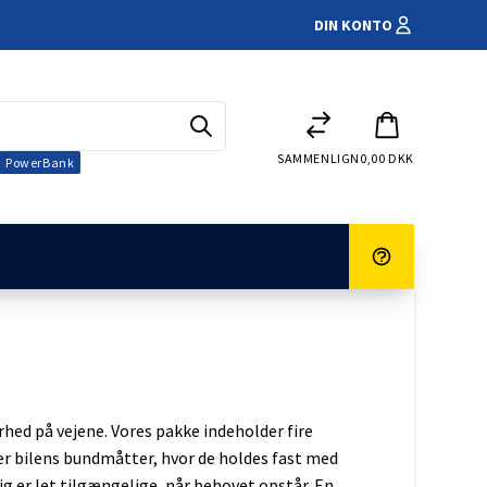
DIN KONTO
SAMMENLIGN
0,00 DKK
PowerBank
Elscooter
ingskamera
tur og reklamation
Handelsbetingelser
Kørestole
erhed på vejene. Vores pakke indeholder fire
Både
rmer
er bilens bundmåtter, hvor de holdes fast med
 Campingvogn
klokke
GM-blybatterier
er
g er let tilgængelige, når behovet opstår. En