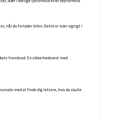
er, især i dårlige lysforhold eller vejrforhold.
er, når du forlader bilen. Dette er især vigtigt i
mørkets frembrud. En sikkerhedsvest med
d
Galaxy
onale med at finde dig lettere, hvis du skulle