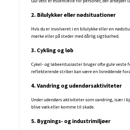
Gul vest er essentielle for personer, der arbejder l
Samsung
Metabo
Sony
Milwaukee
2. Bilulykker eller nødsituationer
V-Mount
Panasonic
Batterigreb
Ryobi
Hvis du er involveret i en bilulykke eller en nødsitu
Würth
mørke eller på steder med dårlig sigtbarhed.
Gardena
Worx
3. Cykling og løb
Batterier Robotplæneklippere
Cykel- og løbeentusiaster bruger ofte gule veste f
Apple
Harman Kardon
reflekterende striber kan være en livreddende fora
Google
JBL
HTC
JBL Xtreme
4. Vandring og udendørsaktiviteter
Batterier Doro
JBL Flip
Huawei
Sennheiser
Under udendørs aktiviteter som vandring, især i b
LG
Motorola
blive væk eller komme til skade.
Nokia
Samsung
5. Bygnings- og industrimiljøer
Siemens