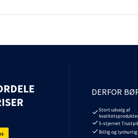
ORDELE
DERFOR BØ
ISER
Stort udvalg af
kvalitetsprodukte
5-stjernet Trustpi
Billig og lynhurtig
IS