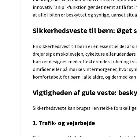
AAAA batterier
CR2025
Lille lommelygte
innovativ "snip"-funktion gør det nemt at få fat i 
N / LR1 batterier
CR2032
at alle i bilen er beskyttet og synlige, uanset situ
Tyverisikret taske
Sikkerhedsudstyr til bolig
23A batterier
CR2330
Sikkerhedsudstyr til bil
4,5 volt batterier
CR2430
Sikkerhedsveste til børn: Øget s
Sikkerhedsudstyr til campingv
6 volt batterier
CR2450
Sikkerhedsudstyr til båd
12 volt batterier
CR2477
Sikkerhedsudstyr til virksomhe
CR3032
En sikkerhedsvest til børn er en essentiel del af s
LR44
drejer sig om skolevejen, cykelture eller udendørs
LR41
børn er designet med reflekterende striber og i stæ
LR1130
områder eller på mørke vintermorgener, hvor synli
Micro USB kabel
Rejseadapter
Batterier Ure
USB C kabel
komfortabelt for børn i alle aldre, og dermed kan
Se alle knapceller
Apple lightning
Forlængerledning
Vigtigheden af gule veste: besk
Batterier til Arlo-kamera
AEG
Canon
Black & Decker
Sikkerhedsveste kan bruges i en række forskellige
Fujifilm
Bosch
GoPro
Dewalt
1. Trafik- og vejarbejde
Nikon
Hilti
Olympus
Hitachi
Panasonic
Makita