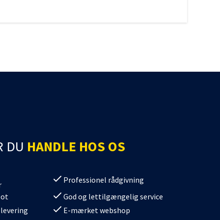
R DU
HANDLE HOS OS
Professionel rådgivning
r
lot
God og lettilgængelig service
 levering
E-mærket webshop