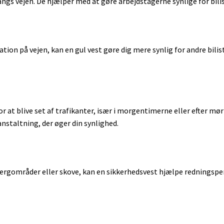
angs vejen. De hjælper med at gøre arbejdstagerne synlige for bilist
Electrolux ergorapido
Lenovo
LG
Medion
MSI
ation på vejen, kan en gul vest gøre dig mere synlig for andre bilist
Samsung
Sony
Toshiba
or at blive set af trafikanter, især i morgentimerne eller efter 
DJI
Apple Watch Serie 1
Apple Ipa
nstaltning, der øger din synlighed.
Hubsan x4
Apple Watch Serie 2
Samsung 
Tamiya rc biler
Apple Watch Serie 3 GPS
Syma x5 drone
Apple Watch Serie 4
Walkera Dragonfly
Samsung Gear
jergområder eller skove, kan en sikkerhedsvest hjælpe redningspers