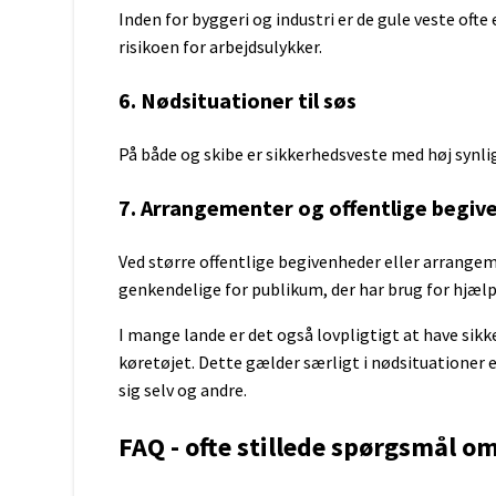
Sony
Inden for byggeri og industri er de gule veste ofte
risikoen for arbejdsulykker.
6. Nødsituationer til søs
På både og skibe er sikkerhedsveste med høj synl
7. Arrangementer og offentlige begiv
Ved større offentlige begivenheder eller arrangem
genkendelige for publikum, der har brug for hjælp 
I mange lande er det også lovpligtigt at have sikke
køretøjet. Dette gælder særligt i nødsituationer 
sig selv og andre.
FAQ - ofte stillede spørgsmål o