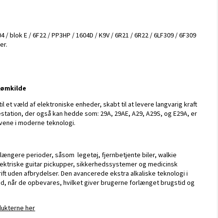
Electrolux ergorapido
Lenovo
LG
Medion
04 / blok E / 6F22 / PP3HP / 1604D / K9V / 6R21 / 6R22 / 6LF309 / 6F309
MSI
er.
Samsung
Sony
Toshiba
trømkilde
til et væld af elektroniske enheder, skabt til at levere langvarig kraft
DJI
Apple Watch Serie 1
Apple Ipa
tation, der også kan hedde som: 29A, 29AE, A29, A29S, og E29A, er
vene i moderne teknologi.
Hubsan x4
Apple Watch Serie 2
Samsung 
Tamiya rc biler
Apple Watch Serie 3 GPS
Syma x5 drone
Apple Watch Serie 4
 længere perioder, såsom legetøj, fjernbetjente biler, walkie
Walkera Dragonfly
Samsung Gear
elektriske guitar pickupper, sikkerhedssystemer og medicinsk
drift uden afbrydelser. Den avancerede ekstra alkaliske teknologi i
hed, når de opbevares, hvilket giver brugerne forlænget brugstid og
dukterne her