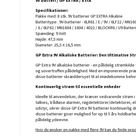
9V batteri / GP EXTRA / 8 stk
Samsung
Metabo
Specifikationer:
Sony
Milwaukee
Pakke med: 8 stk. 9V batterier GP EXTRA Alkaline
V-Mount
Panasonic
Batteritype: 9V-batterier - 6LR61 / E / 9V / 6LF22 / MN16
Batterigreb
Ryobi
/ 6 / 6LF62 / MN1604 / 1604 / 4022 / BLOCKR6 / U9 Batteri
Würth
Spænding: 9 Volt
Højde: 47,5 mm
Gardena
Diameter: 25,5 X 16,5 mm
Worx
Batterier Robotplæneklippere
GP Extra 9V Alkaliske Batterier: Den Ultimative S
GP Extra 9V alkaliske batterier - en pålidelig strømkilde 
Apple
Harman Kardon
og uovertruffen pålidelighed. Med en imponerende præs
disse batterier skræddersyet til at imødekomme beho
Google
JBL
HTC
JBL Xtreme
Kontinuerlig strøm til essentielle enheder
Batterier Doro
JBL Flip
Ideelle til anvendelser, der kræver vedvarende strøm i
Huawei
Sennheiser
talkies, trådløse alarmer, røgdetektorer/detektorer, 
LG
udstyr, sikrer disse GP Extra 9V batterier kontinuerlig 
Motorola
disse batterier giver mulighed for op til 5 års holdbar
Nokia
pålidelig ydeevne.
Samsung
Hvis du ønsker en pakke med flere 9V kan du finde pro
Siemens