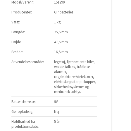
Model/Varenr.:
151290
Producenter:
GP batteries
Vægt:
1 kg
Længde:
25,5 mm
Højde:
47,5 mm
Bredde:
16,5 mm
Anvendelsesområde:
legetøj, fjernbetjente biler,
walkie talkies, trådløse
d
alarmer,
Galaxy
røgdetektorer/detektorer,
elektriske guitar pickupper,
sikkerhedssystemer og
medicinsk udstyr.
Batteristørrelse:
9V
Genopladelig:
Nej
Holdbarhed fra
5 år
produktionsdato: