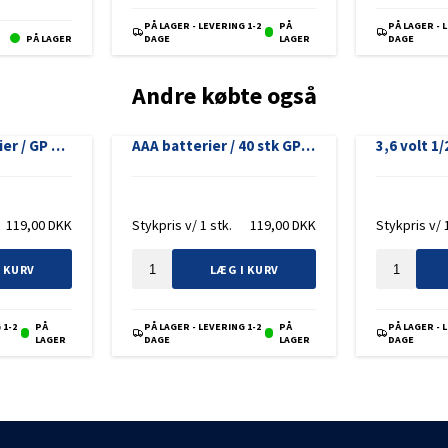
PÅ LAGER - LEVERING 1-2
PÅ
PÅ LAGER - 
PÅ LAGER
DAGE
LAGER
DAGE
Andre købte også
40 stk AA batterier / GP Super Alkaline / Bedste batterier
AAA batterier / 40 stk GP Super Alkaline / Bedste batterier
119,00
DKK
Stykpris v/ 1 stk.
119,00
DKK
Stykpris v/ 
I KURV
LÆG I KURV
 1-2
PÅ
PÅ LAGER - LEVERING 1-2
PÅ
PÅ LAGER - 
LAGER
DAGE
LAGER
DAGE