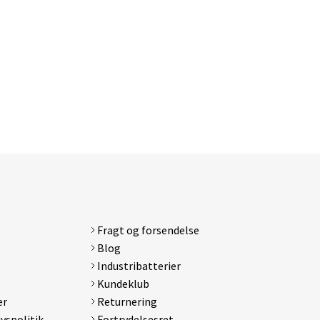
Fragt og forsendelse
Blog
Industribatterier
Kundeklub
er
Returnering
ivspolitik
Fortrydelsesret