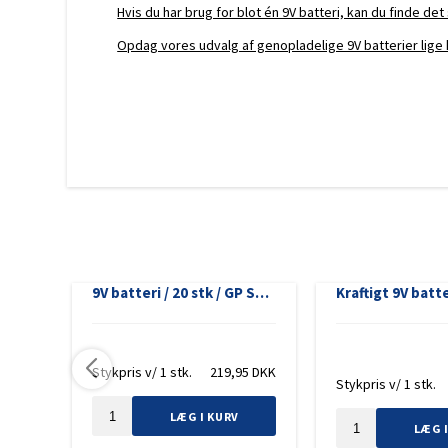
Sony
Hvis du har brug for blot én 9V batteri, kan du finde de
Opdag vores udvalg af genopladelige 9V batterier lige 
Stikdåse med 8 EU-stik med lynafleder, 2 USB-A-porte, 2 USB-C-porte - Brandfast PC, overbelastningsbeskyttelse, børnesikkerhed, 2m rent kobberkabel, 3680W til hjem og kontor
9V batteri / 20 stk / GP Super Alkaline / E batteri
00
DKK
Stykpris v/ 1 stk.
219,95
DKK
Stykpris v/ 1 stk.
LÆG I KURV
LÆG 