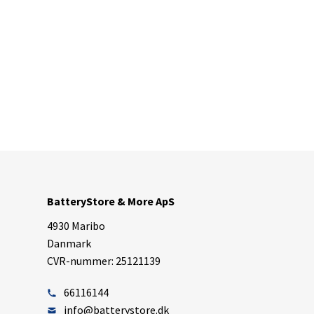
BatteryStore & More ApS
4930 Maribo
Danmark
CVR-nummer: 25121139
66116144
info@batterystore.dk