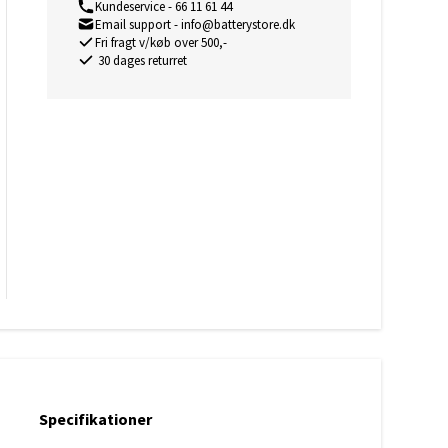
Kundeservice - 66 11 61 44
batterier
kdåse
Email support - info@batterystore.dk
batterier Gel
Fri fragt v/køb over 500,-
30 dages returret
erier
/SV08
/SV11
/SV10
Specifikationer
0/SV12