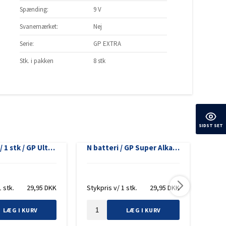
Spænding:
9 V
Svanemærket:
Nej
Serie:
GP EXTRA
Stk. i pakken
8 stk
SIDST SET
9V batteri / 1 stk / GP Ultra Plus / 6LR61
N batteri / GP Super Alkaline / LR1 / 2 stk
1 stk.
29,95
DKK
Stykpris v/ 1 stk.
29,95
DKK
Stykp
LÆG I KURV
LÆG I KURV