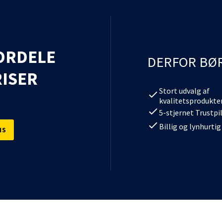
ORDELE
DERFOR BØ
ISER
Stort udvalg af
kvalitetsprodukte
5-stjernet Trustpi
Billig og lynhurtig
IS