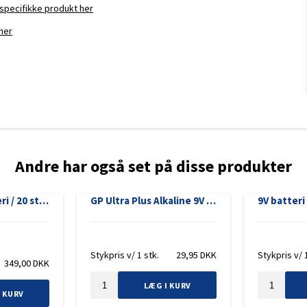
t specifikke produkt her
her
Andre har også set på disse produkter
Kraftigt 9V batteri / 20 stk / GP Ultra Plus / Svanemærket
GP Ultra Plus Alkaline 9V batteri, 1604AUP/6LF22, 1-pak
Stykpris v/ 1 stk.
29,95
DKK
Stykpris v/ 
349,00
DKK
LÆG I KURV
I KURV