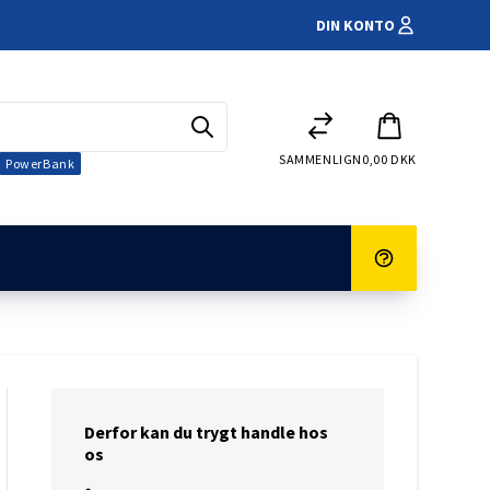
DIN KONTO
SAMMENLIGN
0,00 DKK
PowerBank
Elscooter
ingskamera
tur og reklamation
Handelsbetingelser
Kørestole
Derfor kan du trygt handle hos
Både
rmer
os
 Campingvogn
klokke
GM-blybatterier
er