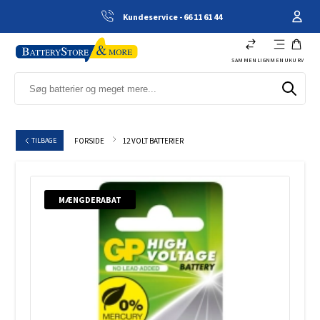
Kundeservice - 66 11 61 44
SAMMENLIGN
MENU
KURV
12 VOLT BATTERIER
TILBAGE
FORSIDE
MÆNGDERABAT