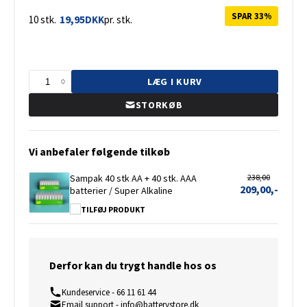
SPAR 33%
19,95
10 stk.
DKK
pr. stk.
LÆG I KURV
STORKØB
Vi anbefaler følgende tilkøb
Sampak 40 stk AA + 40 stk. AAA
238,00
209,00,-
batterier / Super Alkaline
TILFØJ PRODUKT
Derfor kan du trygt handle hos os
Kundeservice - 66 11 61 44
Email support - info@batterystore.dk