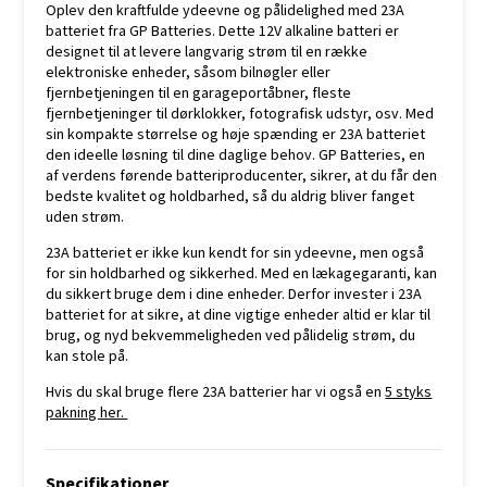
Oplev den kraftfulde ydeevne og pålidelighed med 23A
batteriet fra GP Batteries. Dette 12V alkaline batteri er
designet til at levere langvarig strøm til en række
elektroniske enheder, såsom bilnøgler eller
fjernbetjeningen til en garageportåbner, fleste
fjernbetjeninger til dørklokker, fotografisk udstyr, osv. Med
sin kompakte størrelse og høje spænding er 23A batteriet
den ideelle løsning til dine daglige behov. GP Batteries, en
af verdens førende batteriproducenter, sikrer, at du får den
bedste kvalitet og holdbarhed, så du aldrig bliver fanget
uden strøm.
23A batteriet er ikke kun kendt for sin ydeevne, men også
for sin holdbarhed og sikkerhed. Med en lækagegaranti, kan
du sikkert bruge dem i dine enheder. Derfor invester i 23A
batteriet for at sikre, at dine vigtige enheder altid er klar til
brug, og nyd bekvemmeligheden ved pålidelig strøm, du
kan stole på.
Hvis du skal bruge flere 23A batterier har vi også en
5 styks
pakning her.
Specifikationer