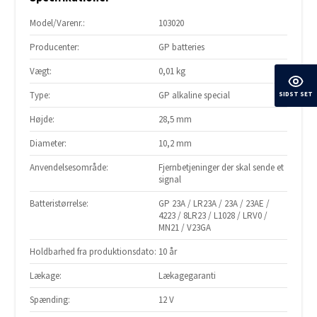
Model/Varenr.:
103020
Producenter:
GP batteries
Vægt:
0,01 kg
Type:
GP alkaline special
SIDST SET
Højde:
28,5 mm
Diameter:
10,2 mm
Anvendelsesområde:
Fjernbetjeninger der skal sende et
signal
Batteristørrelse:
GP 23A / LR23A / 23A / 23AE /
4223 / 8LR23 / L1028 / LRV0 /
MN21 / V23GA
Holdbarhed fra produktionsdato:
10 år
Lækage:
Lækagegaranti
Spænding:
12 V