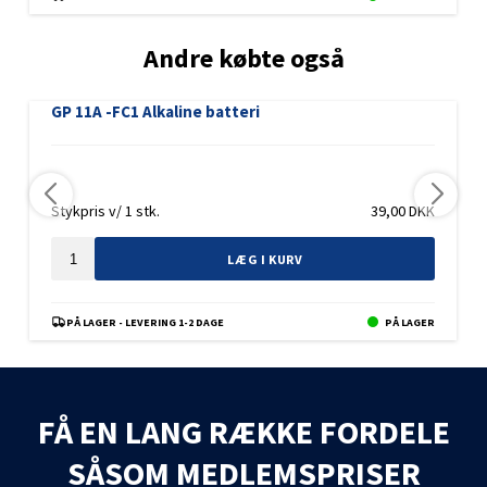
Andre købte også
GP 11A -FC1 Alkaline batteri
Stykpris v/ 1 stk.
39,00
DKK
LÆG I KURV
PÅ LAGER - LEVERING 1-2 DAGE
PÅ LAGER
FÅ EN LANG RÆKKE FORDELE
SÅSOM MEDLEMSPRISER