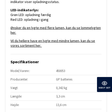
indikator viser opladningsstatus.
LED-indikatorlys:
Grøn LED: opladning færdig
Rød LED: opladning i gang
Ønsker du en lygte med flere lumen, kan du se lommelygten
her.
Vil du hellere have en lygte med mindre lumen, kan du se
vores sortiment her.
Specifikationer
Model/Varenr.:
450053
Producenter:
GP batteries
Vægt:
0,342 kg
SIDST SET
Længde:
3,3 cm
Højde:
13,6 cm