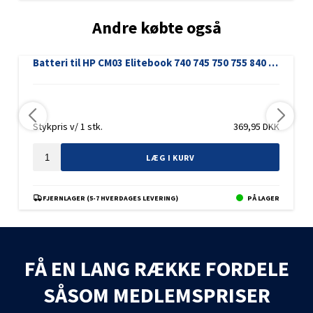
Andre købte også
Batteri til HP CM03 Elitebook 740 745 750 755 840 845 850 855 740 G1 740 G2
Stykpris v/ 1 stk.
369,95
DKK
LÆG I KURV
FJERNLAGER (5-7 HVERDAGES LEVERING)
PÅ LAGER
FÅ EN LANG RÆKKE FORDELE
SÅSOM MEDLEMSPRISER