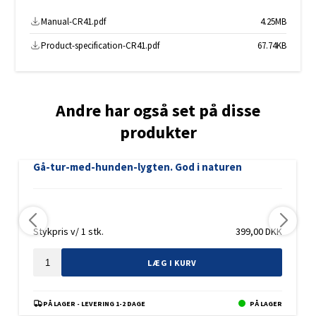
Manual-CR41.pdf
4.25MB
Product-specification-CR41.pdf
67.74KB
Andre har også set på disse
produkter
Gå-tur-med-hunden-lygten. God i naturen
Stykpris v/ 1 stk.
399,00
DKK
LÆG I KURV
PÅ LAGER - LEVERING 1-2 DAGE
PÅ LAGER