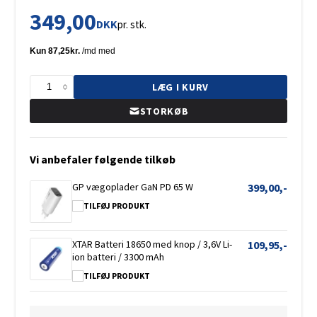
349,00
DKK
pr. stk.
LÆG I KURV
STORKØB
Vi anbefaler følgende tilkøb
GP vægoplader GaN PD 65 W
399,00,-
TILFØJ PRODUKT
XTAR Batteri 18650 med knop / 3,6V Li-
109,95,-
ion batteri / 3300 mAh
TILFØJ PRODUKT