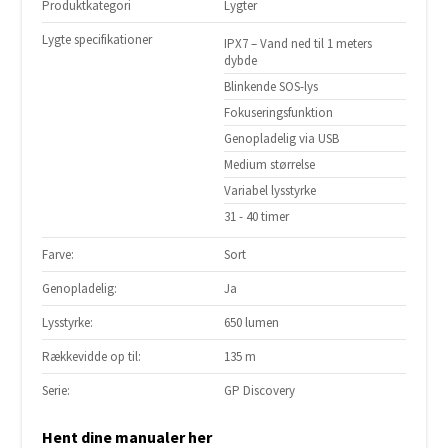
Produktkategori
Lygter
Lygte specifikationer
IPX7 – Vand ned til 1 meters
dybde
Blinkende SOS-lys
Fokuseringsfunktion
Genopladelig via USB
Medium størrelse
Variabel lysstyrke
31 - 40 timer
Farve:
Sort
Genopladelig:
Ja
Lysstyrke:
650 lumen
Rækkevidde op til:
135 m
Serie:
GP Discovery
Hent dine manualer her