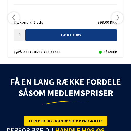
Stykpris v/ 1 stk.
399,00
DKK
LÆG I KURV
PÅ LAGER - LEVERING 1-2 DAGE
PÅ LAGER
FÅ EN LANG RÆKKE FORDELE
SÅSOM MEDLEMSPRISER
TILMELD DIG KUNDEKLUBBEN GRATIS
DERFOR BØR DU
HANDLE HOS OS