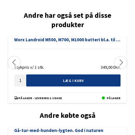
Andre har også set på disse
produkter
Worx Landroid M500, M700, M1000 batteri bl.a. til WA3572, 20 Volt
Stykpris v/ 1 stk.
349,00
DKK
LÆG I KURV
PÅ LAGER - LEVERING 1-2 DAGE
PÅ LAGER
Andre købte også
Gå-tur-med-hunden-lygten. God i naturen