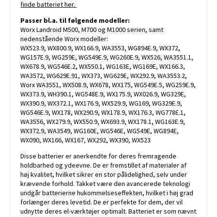
finde batteriet her.
Passer bl.a. til følgende modeller:
Worx Landroid M500, M700 og M1000 serien, samt
nedenstående Worx modeller:
WX523.9, WX800.9, WX166.9, WA3553, WG894E.9, WX372,
WG157E.9, WG259E, WG549E.9, WG260E.9, WX526, WA3551.1,
WX678.9, WG546E.2, WX550.1, WG163E, WG169E, WX166.3,
WA3572, WG629E.91, WX373, WG629E, WX292.9, WA3553.2,
Worx WA3551, WX508.9, WX678, WX175, WG549E.5, WG259E.9,
WX373.9, WH390.1, WG548E.9, WX175.9, WX026.9, WG329E,
WX390.9, WX372.1, WX176.9, WX529.9, WG169, WG329E.9,
WG546E.9, WX178, WX290.9, WX178.9, WX176.3, WG778E.1,
WA3556, WX279.9, WX550.9, WX693.9, WX178.1, WG163E.9,
WX372.9, WA3549, WG160E, WG546E, WG549E, WG894E,
WX090, WX166, WX167, WX292, WX390, WX523
Disse batterier er anerkendte for deres fremragende
holdbarhed og ydeevne. De er fremstillet af materialer af
høj kvalitet, hvilket sikrer en stor pålidelighed, selv under
krævende forhold. Takket være den avancerede teknologi
undgår batterierne hukommelseseffekten, hvilket i høj grad
forlænger deres levetid. De er perfekte for dem, der vil
udnytte deres el-værktøjer optimalt. Batteriet er som nævnt