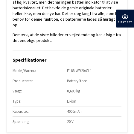
af høj kvalitet, men det har ingen batteri indikator til at vise
batteriniveauet. Det havde de gamle originale batterier
heller ikke, men de nye har. Det er dog langt fra alle, som har
behov for denne funktion, da batterierne lades så hurtigt
SIDST SET
op.
Bemærk, at de viste billeder er vejledende og kan afvige fra
det endelige produkt.
Specifikationer
Model/Varenr.:
E188-WR2040L1
Producenter:
BatteryStore
Vægt:
0,609 kg
Type:
Li-ion
Kapacitet:
4000mAh
Spænding:
20 V