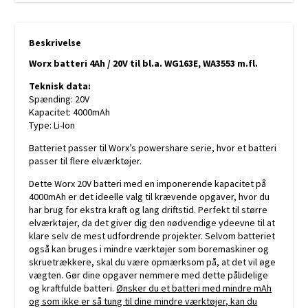
Beskrivelse
Worx batteri 4Ah / 20V til bl.a. WG163E, WA3553 m.fl.
Teknisk data:
Spænding: 20V
Kapacitet: 4000mAh
Type: Li-Ion
Batteriet passer til Worx’s powershare serie, hvor et batteri
passer til flere elværktøjer.
Dette Worx 20V batteri med en imponerende kapacitet på
4000mAh er det ideelle valg til krævende opgaver, hvor du
har brug for ekstra kraft og lang driftstid. Perfekt til større
elværktøjer, da det giver dig den nødvendige ydeevne til at
klare selv de mest udfordrende projekter. Selvom batteriet
også kan bruges i mindre værktøjer som boremaskiner og
skruetrækkere, skal du være opmærksom på, at det vil øge
vægten. Gør dine opgaver nemmere med dette pålidelige
og kraftfulde batteri.
Ønsker du et batteri med mindre mAh
og som ikke er så tung til dine mindre værktøjer, kan du