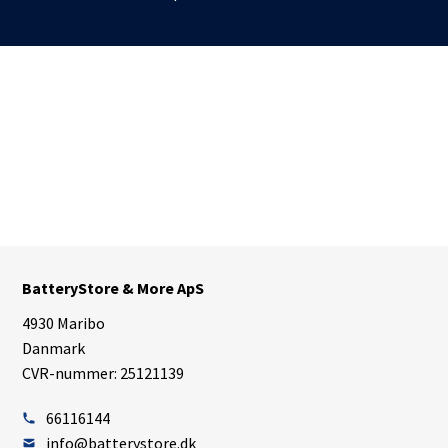
BatteryStore & More ApS
4930 Maribo
Danmark
CVR-nummer: 25121139
66116144
info@batterystore.dk