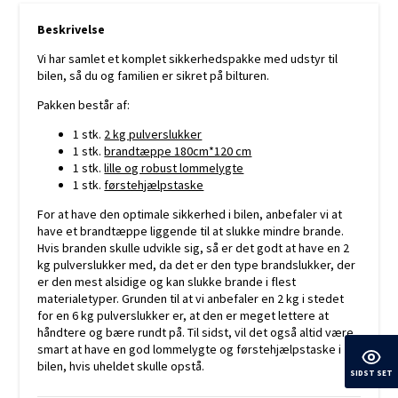
Beskrivelse
Vi har samlet et komplet sikkerhedspakke med udstyr til
bilen, så du og familien er sikret på bilturen.
Pakken består af:
1 stk.
2 kg pulverslukker
1 stk.
brandtæppe 180cm*120 cm
1 stk.
lille og robust lommelygte
1 stk.
førstehjælpstaske
For at have den optimale sikkerhed i bilen, anbefaler vi at
have et brandtæppe liggende til at slukke mindre brande.
Hvis branden skulle udvikle sig, så er det godt at have en 2
kg pulverslukker med, da det er den type brandslukker, der
er den mest alsidige og kan slukke brande i flest
materialetyper. Grunden til at vi anbefaler en 2 kg i stedet
for en 6 kg pulverslukker er, at den er meget lettere at
håndtere og bære rundt på. Til sidst, vil det også altid være
smart at have en god lommelygte og førstehjælpstaske i
bilen, hvis uheldet skulle opstå.
SIDST SET