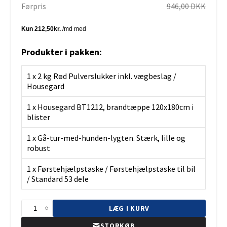
Førpris
946,00 DKK
Produkter i pakken:
1 x
2 kg Rød Pulverslukker inkl. vægbeslag /
Housegard
1 x
Housegard BT1212, brandtæppe 120x180cm i
blister
1 x
Gå-tur-med-hunden-lygten. Stærk, lille og
robust
1 x
Førstehjælpstaske / Førstehjælpstaske til bil
/ Standard 53 dele
LÆG I KURV
STORKØB