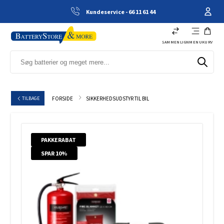
Kundeservice - 66 11 61 44
SAMMENLIGN
MENU
KURV
SIKKERHEDSUDSTYR TIL BIL
TILBAGE
FORSIDE
PAKKERABAT
SPAR 10%